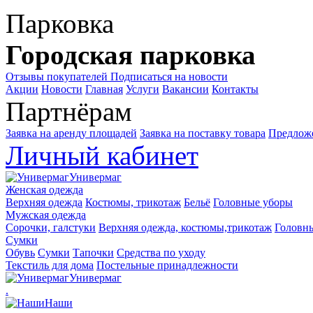
Парковка
Городская парковка
Отзывы покупателей
Подписаться на новости
Акции
Новости
Главная
Услуги
Вакансии
Контакты
Партнёрам
Заявка на аренду площадей
Заявка на поставку товара
Предложе
Личный кабинет
Универмаг
Женская одежда
Верхняя одежда
Костюмы, трикотаж
Бельё
Головные уборы
Мужская одежда
Сорочки, галстуки
Верхняя одежда, костюмы,трикотаж
Головн
Сумки
Обувь
Сумки
Тапочки
Средства по уходу
Текстиль для дома
Постельные принадлежности
Универмаг
.
Наши