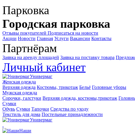
Парковка
Городская парковка
Отзывы покупателей
Подписаться на новости
Акции
Новости
Главная
Услуги
Вакансии
Контакты
Партнёрам
Заявка на аренду площадей
Заявка на поставку товара
Предложе
Личный кабинет
Универмаг
Женская одежда
Верхняя одежда
Костюмы, трикотаж
Бельё
Головные уборы
Мужская одежда
Сорочки, галстуки
Верхняя одежда, костюмы,трикотаж
Головн
Сумки
Обувь
Сумки
Тапочки
Средства по уходу
Текстиль для дома
Постельные принадлежности
Универмаг
.
Наши