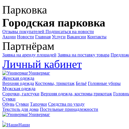
Парковка
Городская парковка
Отзывы покупателей
Подписаться на новости
Акции
Новости
Главная
Услуги
Вакансии
Контакты
Партнёрам
Заявка на аренду площадей
Заявка на поставку товара
Предложе
Личный кабинет
Универмаг
Женская одежда
Верхняя одежда
Костюмы, трикотаж
Бельё
Головные уборы
Мужская одежда
Сорочки, галстуки
Верхняя одежда, костюмы,трикотаж
Головн
Сумки
Обувь
Сумки
Тапочки
Средства по уходу
Текстиль для дома
Постельные принадлежности
Универмаг
.
Наши