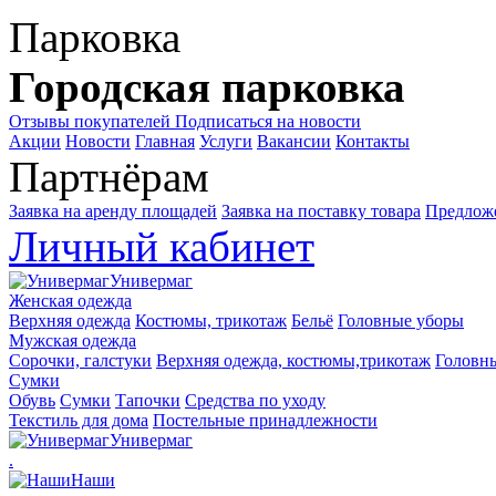
Парковка
Городская парковка
Отзывы покупателей
Подписаться на новости
Акции
Новости
Главная
Услуги
Вакансии
Контакты
Партнёрам
Заявка на аренду площадей
Заявка на поставку товара
Предложе
Личный кабинет
Универмаг
Женская одежда
Верхняя одежда
Костюмы, трикотаж
Бельё
Головные уборы
Мужская одежда
Сорочки, галстуки
Верхняя одежда, костюмы,трикотаж
Головн
Сумки
Обувь
Сумки
Тапочки
Средства по уходу
Текстиль для дома
Постельные принадлежности
Универмаг
.
Наши