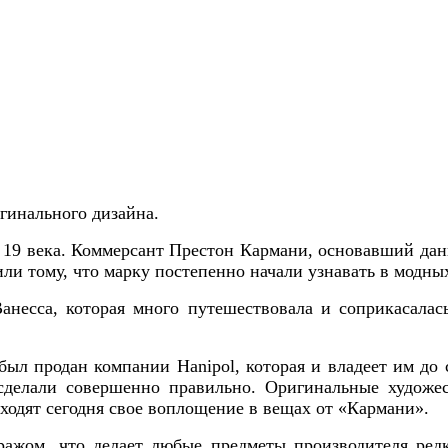
инального дизайна.
 19 века. Коммерсант Престон Кармани, основавший да
или тому, что марку постепенно начали узнавать в модны
анесса, которая много путешествовала и соприкасала
был продан компании Hanipol, которая и владеет им до
сделали совершенно правильно. Оригинальные художе
ходят сегодня свое воплощение в вещах от «Кармани».
ажом, что делает любые предметы производителя ред