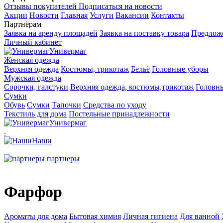
Отзывы покупателей
Подписаться на новости
Акции
Новости
Главная
Услуги
Вакансии
Контакты
Партнёрам
Заявка на аренду площадей
Заявка на поставку товара
Предложе
Личный кабинет
Универмаг
Женская одежда
Верхняя одежда
Костюмы, трикотаж
Бельё
Головные уборы
Мужская одежда
Сорочки, галстуки
Верхняя одежда, костюмы,трикотаж
Головн
Сумки
Обувь
Сумки
Тапочки
Средства по уходу
Текстиль для дома
Постельные принадлежности
Универмаг
.
Наши
партнеры
Фарфор
Ароматы для дома
Бытовая химия
Личная гигиена
Для ванной