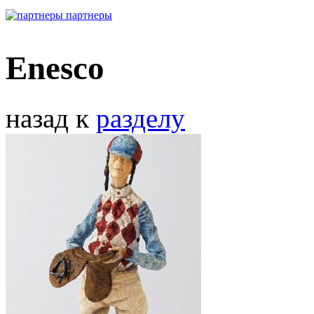
партнеры
Enescо
назад к
разделу