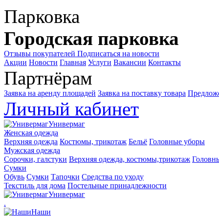
Парковка
Городская парковка
Отзывы покупателей
Подписаться на новости
Акции
Новости
Главная
Услуги
Вакансии
Контакты
Партнёрам
Заявка на аренду площадей
Заявка на поставку товара
Предложе
Личный кабинет
Универмаг
Женская одежда
Верхняя одежда
Костюмы, трикотаж
Бельё
Головные уборы
Мужская одежда
Сорочки, галстуки
Верхняя одежда, костюмы,трикотаж
Головн
Сумки
Обувь
Сумки
Тапочки
Средства по уходу
Текстиль для дома
Постельные принадлежности
Универмаг
.
Наши