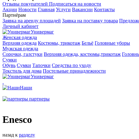
Отзывы покупателей
Подписаться на новости
Акции
Новости
Главная
Услуги
Вакансии
Контакты
Партнёрам
Заявка на аренду площадей
Заявка на поставку товара
Предложе
Личный кабинет
Универмаг
Женская одежда
Верхняя одежда
Костюмы, трикотаж
Бельё
Головные уборы
Мужская одежда
Сорочки, галстуки
Верхняя одежда, костюмы,трикотаж
Головн
Сумки
Обувь
Сумки
Тапочки
Средства по уходу
Текстиль для дома
Постельные принадлежности
Универмаг
.
Наши
партнеры
Enescо
назад к
разделу