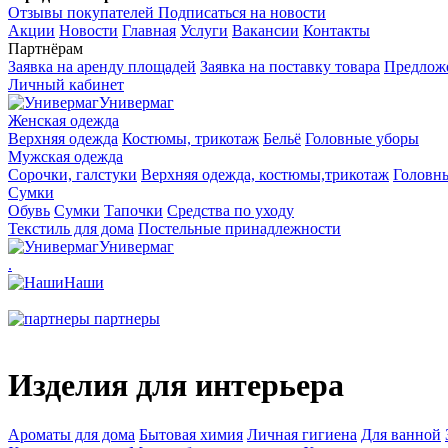
Отзывы покупателей
Подписаться на новости
Акции
Новости
Главная
Услуги
Вакансии
Контакты
Партнёрам
Заявка на аренду площадей
Заявка на поставку товара
Предложе
Личный кабинет
Универмаг
Женская одежда
Верхняя одежда
Костюмы, трикотаж
Бельё
Головные уборы
Мужская одежда
Сорочки, галстуки
Верхняя одежда, костюмы,трикотаж
Головн
Сумки
Обувь
Сумки
Тапочки
Средства по уходу
Текстиль для дома
Постельные принадлежности
Универмаг
.
Наши
партнеры
Изделия для интерьера
Ароматы для дома
Бытовая химия
Личная гигиена
Для ванной