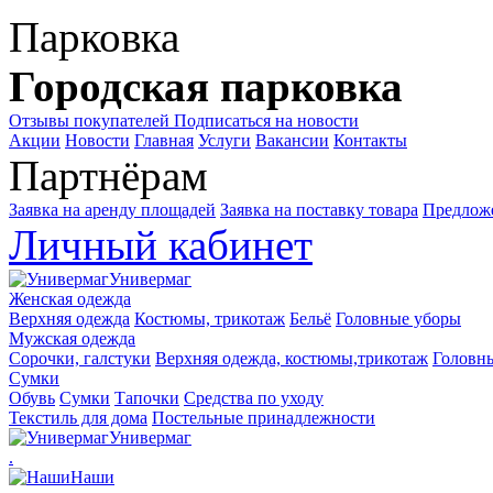
Парковка
Городская парковка
Отзывы покупателей
Подписаться на новости
Акции
Новости
Главная
Услуги
Вакансии
Контакты
Партнёрам
Заявка на аренду площадей
Заявка на поставку товара
Предложе
Личный кабинет
Универмаг
Женская одежда
Верхняя одежда
Костюмы, трикотаж
Бельё
Головные уборы
Мужская одежда
Сорочки, галстуки
Верхняя одежда, костюмы,трикотаж
Головн
Сумки
Обувь
Сумки
Тапочки
Средства по уходу
Текстиль для дома
Постельные принадлежности
Универмаг
.
Наши